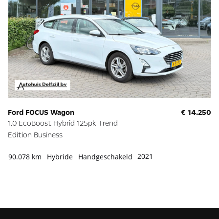
Ford FOCUS Wagon
€ 14.250
O
1.0 EcoBoost Hybrid 125pk Trend
1.
Edition Business
Ed
2021
90.078 km
Hybride
Handgeschakeld
82