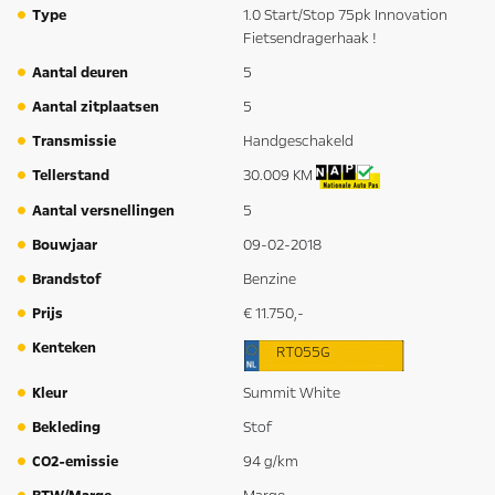
Type
1.0 Start/Stop 75pk Innovation
Fietsendragerhaak !
Aantal deuren
5
Aantal zitplaatsen
5
Transmissie
Handgeschakeld
Tellerstand
30.009 KM
Aantal versnellingen
5
Bouwjaar
09-02-2018
Brandstof
Benzine
Prijs
€ 11.750,-
Kenteken
RT055G
Kleur
Summit White
Bekleding
Stof
CO2-emissie
94 g/km