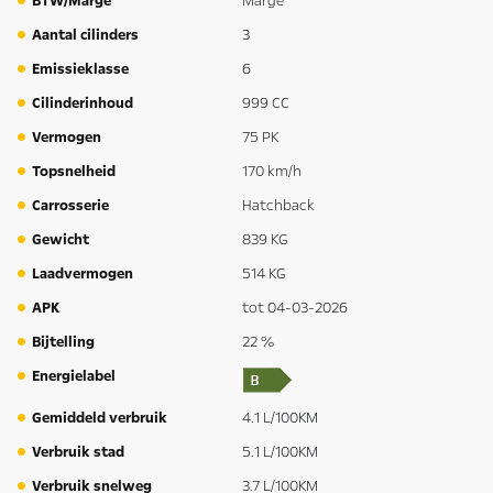
BTW/Marge
Marge
Aantal cilinders
3
Emissieklasse
6
Cilinderinhoud
999 CC
Vermogen
75 PK
Topsnelheid
170 km/h
Carrosserie
Hatchback
Gewicht
839 KG
Laadvermogen
514 KG
APK
tot 04-03-2026
Bijtelling
22 %
Energielabel
Gemiddeld verbruik
4.1 L/100KM
Verbruik stad
5.1 L/100KM
Verbruik snelweg
3.7 L/100KM